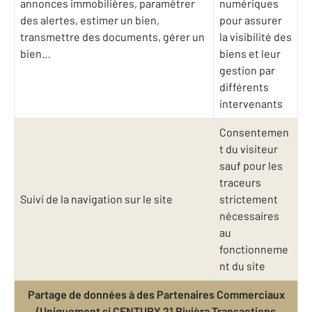
annonces immobilières, paramétrer
numériques
des alertes, estimer un bien,
pour assurer
transmettre des documents, gérer un
la visibilité des
bien…
biens et leur
gestion par
différents
intervenants
Consentemen
t du visiteur
sauf pour les
traceurs
Suivi de la navigation sur le site
strictement
nécessaires
au
fonctionneme
nt du site
Partage de données à des Partenaires Commerciaux
(Uniquement si CENTURY 21 Rivièra Transactions