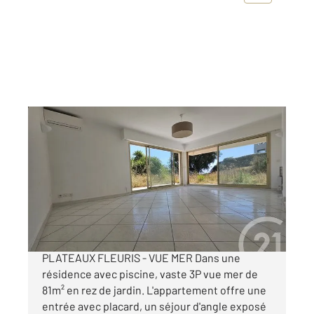
ST LAURENT DU VAR 06
2
80,68 m
, 3 pièces
Ref : 13404
Appartement F3 à vendre
442 000 €
A VENDRE - SAINT LAURENT DU VAR -
PLATEAUX FLEURIS - VUE MER Dans une
résidence avec piscine, vaste 3P vue mer de
81m² en rez de jardin. L'appartement offre une
entrée avec placard, un séjour d'angle exposé