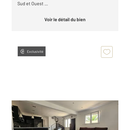
Sud et Ouest ...
Voir le détail du bien
Exclusivité
VILLENEUVE LOUBET 06
2
94,54 m
, 5 pièces
Ref : 13212
Maison à vendre