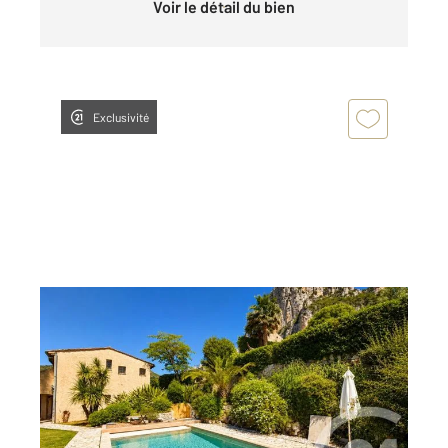
Voir le détail du bien
Exclusivité
ST JEANNET 06
2
189,35 m
, 5 pièces
Ref : 13689
Maison à vendre
998 000 €