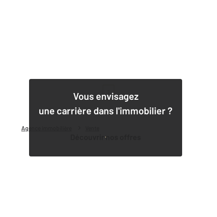
1
Vous envisagez
une carrière dans l'immobilier ?
Agence immobilière
Vente
Découvrir nos offres