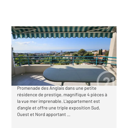
NICE 06
2
106,22 m
, 4 pièces
Ref : 13671
Appartement F4 à vendre
840 000 €
A VENDRE - NICE OUEST - A 600m de la
Promenade des Anglais dans une petite
résidence de prestige, magnifique 4 pièces à
la vue mer imprenable. L'appartement est
d'angle et offre une triple exposition Sud,
Ouest et Nord apportant ...